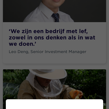
‘We zijn een bedrijf met lef,
zowel in ons denken als in wat
we doen.’
Leo Deng, Senior Investment Manager