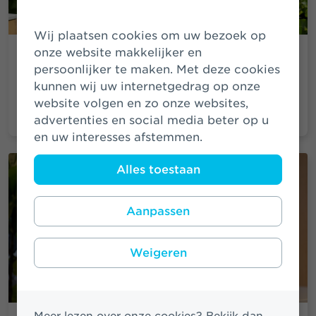
Wij plaatsen cookies om uw bezoek op
onze website makkelijker en
‘De bijen hebben ons nodig
persoonlijker te maken. Met deze cookies
voor hun voortbestaan’
kunnen wij uw internetgedrag op onze
Sokol Nuri, Actuaris én imker
website volgen en zo onze websites,
advertenties en social media beter op u
en uw interesses afstemmen.
Alles toestaan
Aanpassen
Weigeren
Meer lezen over onze cookies? Bekijk dan