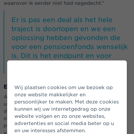
waarover ik eerder niet had nagedacht.”
Er is pas een deal als het hele
traject is doorlopen en we een
oplossing hebben gevonden die
voor een pensioenfonds wenselijk
is. Dit is het eindpunt en voor
beide partijen iets om te vieren.
Eindpunt
Wij plaatsen cookies om uw bezoek op
onze website makkelijker en
Als tweede belangrijk element noemt Jasper de
persoonlijker te maken. Met deze cookies
uiteindelijke deal van de buy-out. “Er is pas een
kunnen wij uw internetgedrag op onze
deal als het hele traject is doorlopen en we een
website volgen en zo onze websites,
oplossing hebben gevonden die voor een
advertenties en social media beter op u
pensioenfonds wenselijk is. Dit is het eindpunt en
en uw interesses afstemmen.
voor beide partijen iets om te vieren.” Op dit