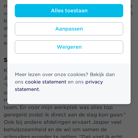
moment is het team van Jasper met verschillende
Alles toestaan
voorstellen voor buy-outs bezig. Deze voorstellen
bespreken zij eerst met alle relevante
stakeholders binnen Athora. Daarna wordt het
Aanpassen
voorgelegd aan het pensioenfonds of de adviseur
en komt het hopelijk tot een deal.
Weigeren
Soepele samenwerking
Kijken we naar Athora als organisatie, dan noemt
Meer lezen over onze cookies? Bekijk dan
Jasper samenwerking als belangrijke waarde.
ons
cookie statement
en ons
privacy
“Binnen de club mensen met wie ik direct
statement
.
samenwerk, loopt het ontzettend soepel. Al bij
mijn start kon ik meteen goed integreren in mijn
team. En voor mijn werkplek was alles top
geregeld zodat ik direct aan de slag kon gaan.”
Ook bij andere afdelingen ervaart Jasper veel
behulpzaamheid en de wil om samen de
schouders eronder te zetten. “Dat vind ik echt