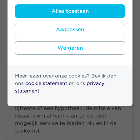
Alles toestaan
Aanpassen
Weigeren
Reaal
Meer lezen over onze cookies? Bekijk dan
Of het nu gaat om een
ons
cookie statement
en ons
privacy
uitvaartverzekering, een
statement
.
overlijdensrisicoverzekering, een
beleggingsverzekering, een (uitkerende)
lijfrente of een hypotheek: de missie van
Reaal is om al haar klanten de best
mogelijk service te bieden. Nu en in de
toekomst.