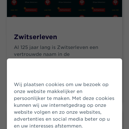
Zwitserleven
Al 125 jaar lang is Zwitserleven een
vertrouwde naam in de
pensioenverzekeringssector. Als
specialist in pensioenen bieden we
financiële rust en zekerheid, en blijven we
ons vernieuwen om pensioenen
Wij plaatsen cookies om uw bezoek op
menselijker en toegankelijker te maken.
onze website makkelijker en
persoonlijker te maken. Met deze cookies
kunnen wij uw internetgedrag op onze
website volgen en zo onze websites,
advertenties en social media beter op u
en uw interesses afstemmen.