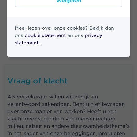
Weigeren
Basisweg 10
1043 AP Amsterdam
Bekijk route
Meer lezen over onze cookies? Bekijk dan
ons
cookie statement
en ons
privacy
statement
.
Vraag of klacht
Als verzekeraar willen wij eerlijk en
verantwoord zakendoen. Bent u niet tevreden
over onze manier van werken? Heeft u een
klacht over schending van mensenrechten,
milieu, natuur en andere duurzaamheidsthema’s
in het kader van onze beleggingen, producten