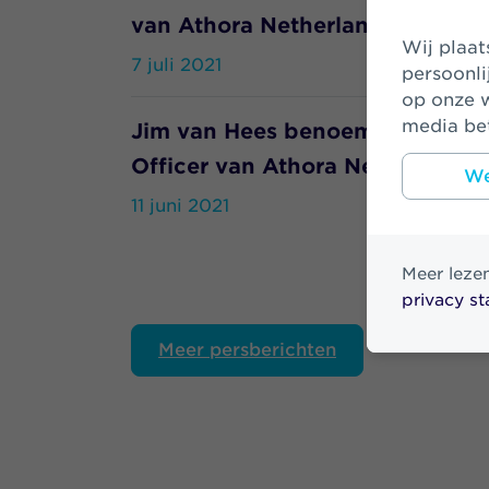
van Athora Netherlands
Wij plaatsen cookies om uw bezoek op onze website makkelijker en
7 juli 2021
persoonli
op onze w
media bet
Jim van Hees benoemd als inter
Officer van Athora Netherlands
We
11 juni 2021
Meer leze
privacy s
Meer persberichten