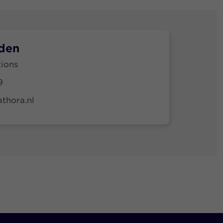
jden
tions
9
thora.nl