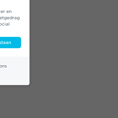
netgedrag
ocial
staan
ons