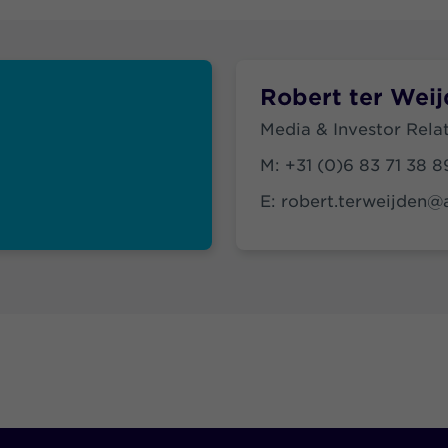
Robert ter Wei
Media & Investor Rela
M:
+31 (0)6 83 71 38 8
E:
robert.terweijden@a