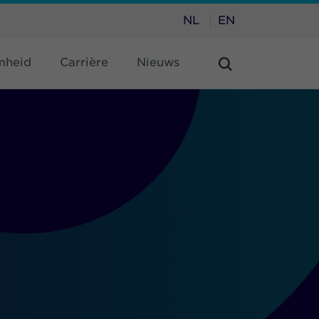
NL
EN
mheid
Carrière
Nieuws