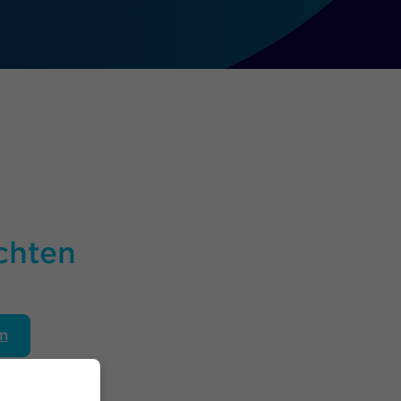
chten
n