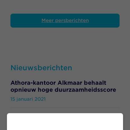
Meer persberichten
Nieuwsberichten
Athora-kantoor Alkmaar behaalt
opnieuw hoge duurzaamheidsscore
15 januari 2021
Athora Netherlands en
vakorganisaties bereiken akkoord
over nieuwe cao