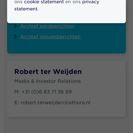
ons
cookie statement
en ons
privacy
statement
.
Quick links
Archief persberichten
Archief nieuwsberichten
Robert ter Weijden
Media & Investor Relations
M:
+31 (0)6 83 71 38 89
E:
robert.terweijden@athora.nl