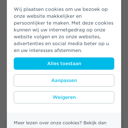
12 januari 2021
Wij plaatsen cookies om uw bezoek op
onze website makkelijker en
persoonlijker te maken. Met deze cookies
Zwitserleven plant 2.000 bomen in
kunnen wij uw internetgedrag op onze
Noord-Brabant
website volgen en zo onze websites,
8 december 2020
advertenties en social media beter op u
en uw interesses afstemmen.
Alles toestaan
Meer nieuwsberichten
Aanpassen
Weigeren
Meer lezen over onze cookies? Bekijk dan