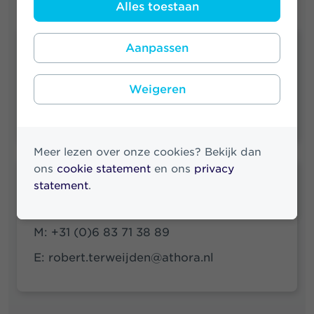
Alles toestaan
Aanpassen
Quick links
Archief persberichten
Weigeren
Archief nieuwsberichten
Meer lezen over onze cookies? Bekijk dan
ons
cookie statement
en ons
privacy
Robert ter Weijden
statement
.
Media & Investor Relations
M:
+31 (0)6 83 71 38 89
E:
robert.terweijden@athora.nl