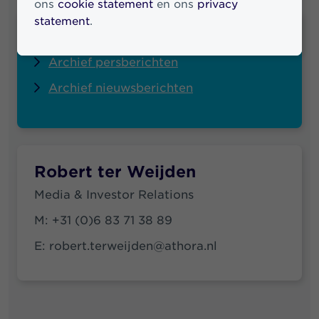
ons
cookie statement
en ons
privacy
statement
.
Quick links
Archief persberichten
Archief nieuwsberichten
Robert ter Weijden
Media & Investor Relations
M:
+31 (0)6 83 71 38 89
E:
robert.terweijden@athora.nl