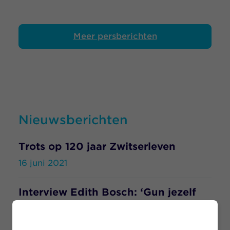
Meer persberichten
Nieuwsberichten
Trots op 120 jaar Zwitserleven
16 juni 2021
Interview Edith Bosch: ‘Gun jezelf
de tijd om je autonomie en
persoonlijk leiderschap te
ontwikkelen’