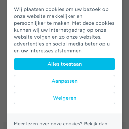
17 mei 2021
Wij plaatsen cookies om uw bezoek op
onze website makkelijker en
persoonlijker te maken. Met deze cookies
Athora Netherlands ondertekent
kunnen wij uw internetgedrag op onze
Charter Diversiteit
website volgen en zo onze websites,
8 maart 2021
advertenties en social media beter op u
en uw interesses afstemmen.
Alles toestaan
Meer nieuwsberichten
Aanpassen
Weigeren
Meer lezen over onze cookies? Bekijk dan