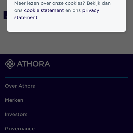
Meer lezen over onze cookies? Bekijk dan
ons
cookie statement
en ons
privacy
Download PDF
statement
.
Over Athora
Merken
Investors
Governance