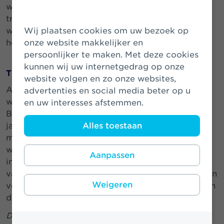
wat heeft geleid tot verschillende succesvolle
transacties. Ik wil Angelo bedanken voor zijn
waardevolle bijdrage aan ons bedrijf en ik wens
Wij plaatsen cookies om uw bezoek op
hem het allerbeste bij Athora Group.”
onze website makkelijker en
persoonlijker te maken. Met deze cookies
kunnen wij uw internetgedrag op onze
Trots
website volgen en zo onze websites,
Angelo Sacca, CTO of Athora Netherlands: “Het
advertenties en social media beter op u
was een eer om lid te zijn van de Raad van
en uw interesses afstemmen.
Bestuur en ik ben trots op wat we de afgelopen
jaren hebben bereikt. Het was een voorrecht om
Alles toestaan
met veel collega's in het hele bedrijf samen te
werken en ik wil hen bedanken voor hun
Aanpassen
indrukwekkende toewijding aan de transformatie
van Athora Netherlands. Ik ben blij dat ik met mijn
Weigeren
vertrek naar Athora Group deel blijf uitmaken van
de Athora-familie.”
De Engelse tekst van het persbericht is leidend.