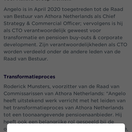
Angelo is in April 2020 toegetreden tot de Raad
van Bestuur van Athora Netherlands als Chief
Strategy & Commercial Officer; vervolgens is hij
als CTO verantwoordelijk geweest voor
transformatie en pensioen buy-outs & corporate
development. Zijn verantwoordelijkheden als CTO
worden verdeeld onder de andere leden van de
Raad van Bestuur.
Transformatieproces
Roderick Munsters, voorzitter van de Raad van
Commissarissen van Athora Netherlands: “Angelo
heeft uitstekend werk verricht met het leiden van
het transformatieproces van Athora Netherlands
tot een toonaangevende pensioenaanbieder. Hij
heeft ook een belangrijke rol gespeeld bij de
ontwikkeling van onze pensioen buy-out strategie,