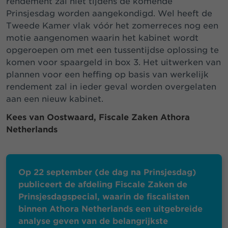
rendement zal niet tijdens de komende
Prinsjesdag worden aangekondigd. Wel heeft de
Tweede Kamer vlak vóór het zomerreces nog een
motie aangenomen waarin het kabinet wordt
opgeroepen om met een tussentijdse oplossing te
komen voor spaargeld in box 3. Het uitwerken van
plannen voor een heffing op basis van werkelijk
rendement zal in ieder geval worden overgelaten
aan een nieuw kabinet.
Kees van Oostwaard, Fiscale Zaken Athora
Netherlands
Op 22 september (de dag na Prinsjesdag)
publiceert de afdeling Fiscale Zaken de
Prinsjesdagspecial, waarin de fiscalisten
binnen Athora Netherlands een uitgebreide
analyse geven van de belangrijkste