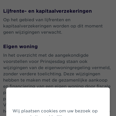
Lijfrente- en kapitaalverzekeringen
Op het gebied van lijfrenten en
kapitaalverzekeringen worden op dit moment
geen wijzigingen verwacht.
Eigen woning
In het overzicht met de aangekondigde
voorstellen voor Prinsjesdag staan ook
wijzigingen van de eigenwoningregeling vermeld,
zonder verdere toelichting. Deze wijzigingen
hebben te maken met de gezamenlijke aankoop
en financiering van een eigen woning door fiscale
partners en op het overlijden van een van de
partners.
Voor de overdrachtsbelasting is een
Wij plaatsen cookies om uw bezoek op
herformulering van de antimisbruikbepaling in de