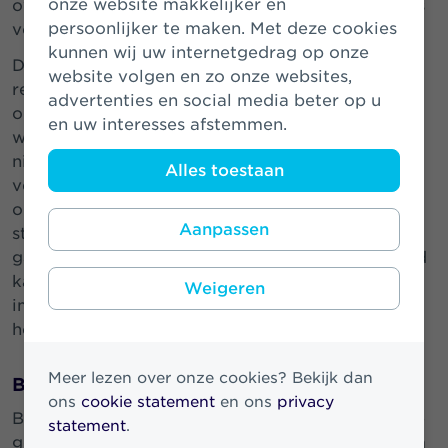
onze website makkelijker en
overdrachtsbelasting van de woningwaardegrens
persoonlijker te maken. Met deze cookies
voor de startersvrijstelling aangekondigd.
kunnen wij uw internetgedrag op onze
Daarnaast is een regeling aangekondigd hoe
website volgen en zo onze websites,
rekening te houden met onvoorziene
advertenties en social media beter op u
omstandigheden die zich voordoen voordat de
en uw interesses afstemmen.
woning in bezit wordt verkregen, terwijl de koop
niet meer ontbonden kan worden. Naar
Alles toestaan
verwachting maakt het kabinet hiermee duidelijk
op welke wijze in onvoorziene gevallen een
Aanpassen
starter de woning toch niet als hoofdverblijf kan
gaan gebruiken en het starterstarief toch in stand
kan blijven. Voor de startersvrijstelling is het
Weigeren
immers noodzakelijk dat de woning als
hoofdverblijf wordt gebruikt.
Meer lezen over onze cookies? Bekijk dan
Box 3
ons
cookie statement
en ons
privacy
Box 3, inkomsten uit sparen en beleggen, blijft de
statement
.
gemoederen bezig houden, zeker als het gaat om