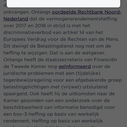
de lage rente die spaarders op hun tegoed
ontvangen. Onlangs
oordeelde Rechtbank Noord-
Nederland
dat de vermogensrendementsheffing
over 2017 en 2018 in strijd is met het
discriminatieverbod van artikel 14 van het
Europees Verdrag voor de Rechten van de Mens.
Dit dwingt de Belastingdienst nog niet om de
heffing te wijzigen. Dat is aan de wetgever.
Onlangs heeft de staatssecretaris van Financiën
de Tweede Kamer nog
geïnformeerd
over de
juridische problemen met een (tijdelijke)
tegenbewijsregeling voor een afgebakende groep
belastingplichtigen met (vrijwel) uitsluitend
spaargeld. Ook heeft hij de uitkomsten naar de
Kamer gezonden van een onderzoek over de
beschikbaarheid van informatie benodigd voor
een box-3-heffing op basis van werkelijk
rendement. Heffing op basis van werkelijk