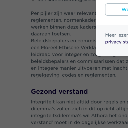
We
Per pijler zijn waar relevant, integriteit
reglementen, normenkaders en procedur
werken binnen deze kaders en kunnen hu
daaraan toetsen.
Meer leze
Beleidsbepalers en commissarissen van A
privacy s
een Moreel Ethische Verklaring af te leg
leidraad voor integer en zorgvuldig han
beleidsbepalers en commissarissen dat z
en integere manier uitvoeren met inach
regelgeving, codes en reglementen.
Gezond verstand
Integriteit kan niet altijd door regels
dilemma's zullen zich in dit opzicht alt
integriteitsdilemma's wil Athora het o
verstand' moet in de dagelijkse werkzaa