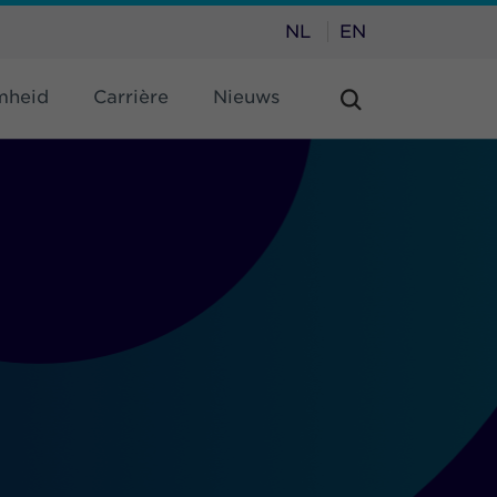
NL
EN
mheid
Carrière
Nieuws