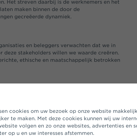
 Het streven daarbij is de werknemers en het
laten maken binnen de door de
lingen gecreëerde dynamiek.
anisaties en beleggers verwachten dat we in
or deze stakeholders willen we waarde creëren.
erichte, ethische en maatschappelijk betrokken
rs:
jker te maken. Met deze cookies kunnen wij uw inter
ebsite volgen en zo onze websites, advertenties en s
er op u en uw interesses afstemmen.