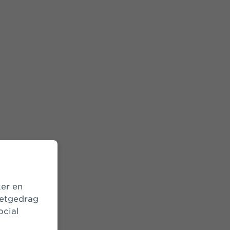
netgedrag
ocial