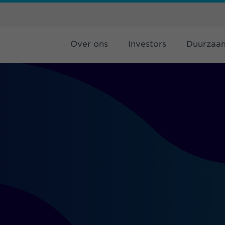
Over ons
Investors
Duurzaa