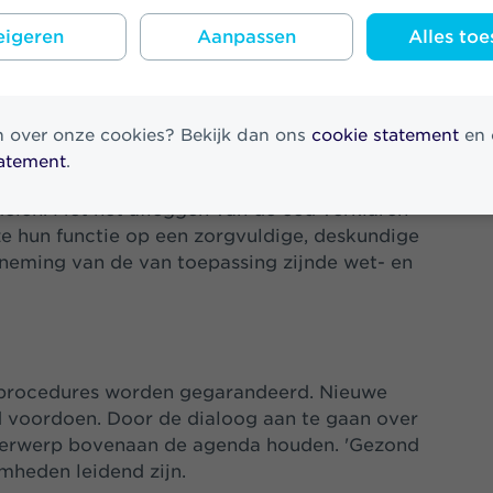
igeren
Aanpassen
Alles toe
 ondersteunende (beleids)richtlijnen,
es vastgesteld. Alle werknemers van Athora
n eigen beslissingen en verantwoordelijkheden
n over onze cookies? Bekijk dan ons
cookie statement
en 
thora en haar merken zijn wettelijk verplicht
tatement
.
gen. De Eed/Belofte Financiële sector dient als
delen. Met het afleggen van de eed verklaren
e hun functie op een zorgvuldige, deskundige
tneming van de van toepassing zijnde wet- en
 en procedures worden gegarandeerd. Nieuwe
ijd voordoen. Door de dialoog aan te gaan over
nderwerp bovenaan de agenda houden. 'Gezond
mheden leidend zijn.