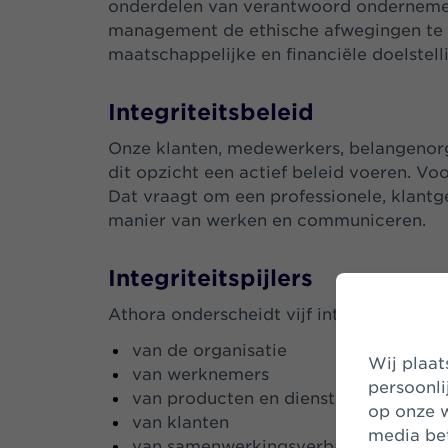
onderdelen van verantwoord ondernemen.
management de ethische afwegingen te 
maatschappelijke en financiële doelstel
Integriteitsbeleid
Onze klanten, medewerkers, belangenorg
dit opzicht een actief beleid voeren. Vo
Dat vraagt om een professionele, klantg
manier van werken en communiceren.
Integriteitspijlers
Athora onderscheidt vijf integriteitspijle
van de organisatie
Wij plaatsen cookies om uw bezoek op onze website makkelijker en
van werknemers
persoonli
van producten en diensten
op onze w
van klanten
media bet
van samenwerkingsverbanden