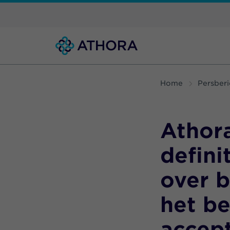
Home
Persberi
Athor
defini
over 
het b
accep