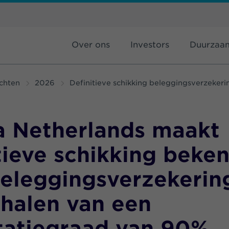
Over ons
Investors
Duurzaa
chten
2026
Definitieve schikking beleggingsverzeker
a Netherlands maakt
tieve schikking beke
beleggingsverzekerin
ehalen van een
tatiegraad van 90%