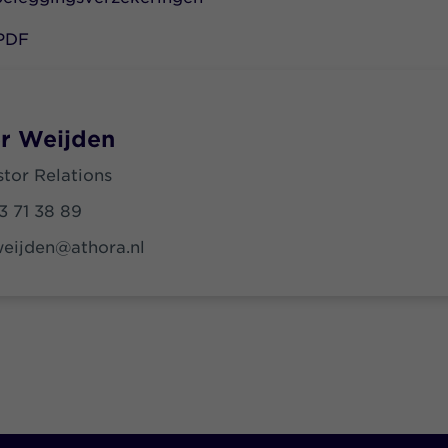
PDF
er Weijden
tor Relations
3 71 38 89
weijden@athora.nl