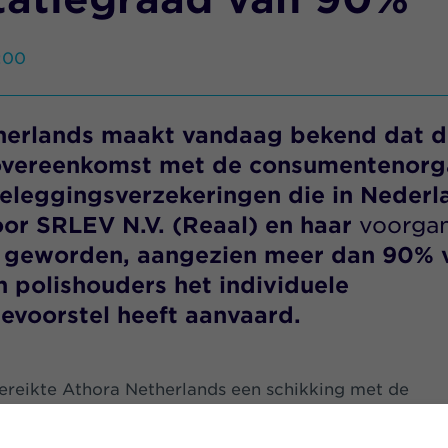
:00
herlands maakt vandaag bekend dat 
overeenkomst met de consumentenorga
eleggingsverzekeringen die in Nederla
oor SRLEV N.V. (Reaal) en haar
voorga
is geworden, aangezien meer dan 90% 
 polishouders het individuele
evoorstel heeft aanvaard.
ereikte Athora Netherlands een schikking met de
angenorganisaties Consumentenclaim, Woekerpolis.n
ces, Consumentenbond en Wakkerpolis, betreffende