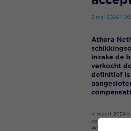
8 mei 2026 | 08
Athora Net
schikkings
inzake de b
verkocht d
definitief 
aangesloten
compensati
In maart 2024 b
consumentenbel
Woekerpolispro