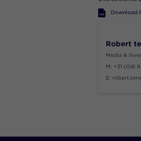
Download 
Robert t
Media & Inves
M:
+31 (0)6 8
E:
robert.ter