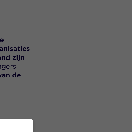
de
nisaties
nd zijn
ngers
van de
l,