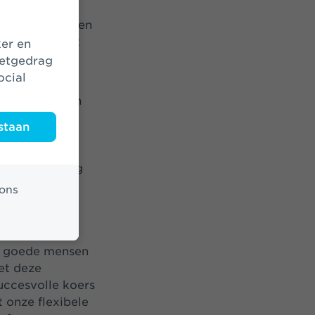
n
ctmanagement en
 overtuigd dat
veren aan de
netgedrag
ering.”
ocial
n het behouden
lijven bij de
staan
n belangrijk
ets nieuws te
 zijn ervaring
ons
we goede mensen
et deze
uccesvolle koers
 onze flexibele