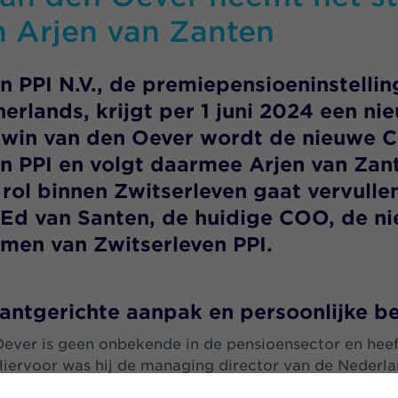
n Arjen van Zanten
n PPI N.V., de premiepensioeninstellin
erlands, krijgt per 1 juni 2024 een ni
Edwin van den Oever wordt de nieuwe 
n PPI en volgt daarmee Arjen van Zant
rol binnen Zwitserleven gaat vervulle
Ed van Santen, de huidige COO, de n
rmen van Zwitserleven PPI.
antgerichte aanpak en persoonlijke b
ever is geen onbekende in de pensioensector en heeft
 Hiervoor was hij de managing director van de Nederl
Watson (WTW), die in 2022 werd overgenomen door A