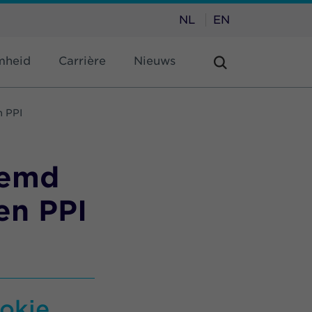
NL
EN
mheid
Carrière
Nieuws
 PPI
oemd
en PPI
okje