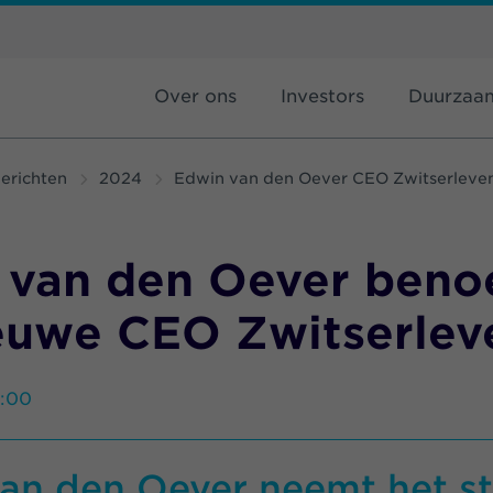
Over ons
Investors
Duurzaa
erichten
2024
Edwin van den Oever CEO Zwitserleven
 van den Oever ben
ieuwe CEO Zwitserlev
3:00
an den Oever neemt het st