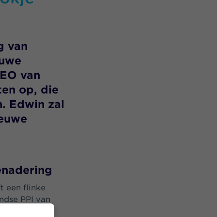
g van
euwe
CEO van
en op, die
n. Edwin zal
ieuwe
enadering
 een flinke
andse PPI van
thora