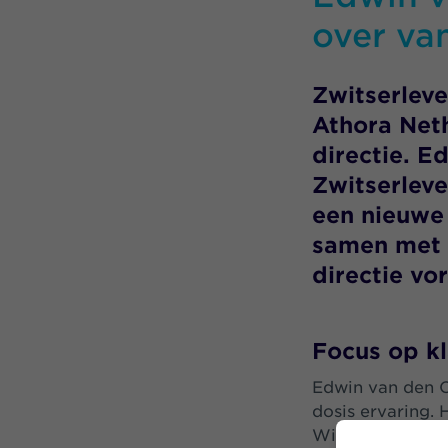
over va
Zwitserleve
Athora Neth
directie. 
Zwitserleve
een nieuwe 
samen met 
directie vo
Focus op kl
Edwin van den O
dosis ervaring.
Willis Towers 