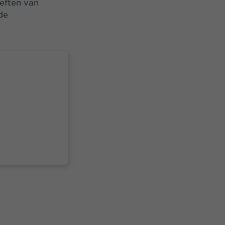
eften van
de