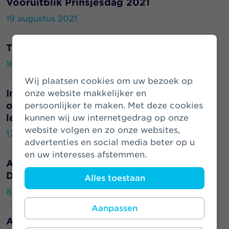
Vooruitblik Prinsjesdag 2021
19 augustus 2021
Trots op 120 jaar Zwitserleven
16 juni 2021
Wij plaatsen cookies om uw bezoek op
Interview Edith Bosch: ‘Gun jezelf de tijd
onze website makkelijker en
om je autonomie en persoonlijk
persoonlijker te maken. Met deze cookies
leiderschap te ontwikkelen’
kunnen wij uw internetgedrag op onze
website volgen en zo onze websites,
17 mei 2021
advertenties en social media beter op u
en uw interesses afstemmen.
Athora Netherlands ondertekent Charter
Diversiteit
Alles toestaan
8 maart 2021
Aanpassen
Athora-kantoor Alkmaar behaalt opnieuw