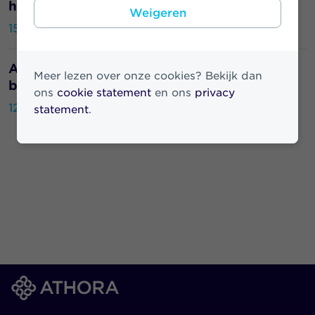
hoge duurzaamheidsscore
Weigeren
15 januari 2021
Athora Netherlands en vakorganisaties
Meer lezen over onze cookies? Bekijk dan
bereiken akkoord over nieuwe cao
ons
cookie statement
en ons
privacy
12 januari 2021
statement
.