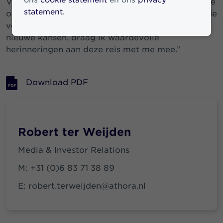
ons
cookie statement
en ons
privacy
Voor mij is dit een passend moment om het stokje
statement
.
over te dragen aan anderen om het bedrijf naar de
volgende fase te brengen. Terwijl ik uitkijk naar
nieuwe kansen, draag ik waardevolle
herinneringen aan deze reis met me mee.”
Download PDF
Robert ter Weijden
Media & Investor Relations
M:
+31 (0)6 83 71 38 89
E:
robert.terweijden@athora.nl