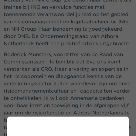
trainee bij ING en vervulde functies met
toenemende verantwoordelijkheid op het gebied
van risicomanagement en kapitaalbeheer bij ING
en NN Group. Haar benoeming is goedgekeurd
door DNB. De Ondernemingsraad van Athora
Netherlands heeft een positief advies uitgebracht.
Roderick Munsters, voorzitter van de Raad van
Commissarissen: “Ik ben blij dat Eva ons komt
versterken als CRO. Haar ervaring en expertise in
het risicodomein en diepgaande kennis van de
verzekeringssector zullen waardevol zijn om onze
risicomanagementcultuur en -capaciteiten verder
te ontwikkelen. Ik wil ook Annemarie bedanken
voor haar inzet en toewijding in de afgelopen vijf
jaar om de risicofunctie en Athora Netherlands te
transformeren en duurzaamheid in de organisatie
te verankeren. Ik wens haar het allerbeste voor de
toekomst.”