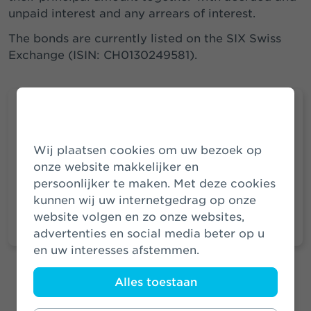
unpaid interest and any arrears of interest.
The bonds are currently listed on the SIX Swiss
Exchange (ISIN: CH0130249581).
Robert ter Weijden
Wij plaatsen cookies om uw bezoek op
Media & Investor Relations
onze website makkelijker en
persoonlijker te maken. Met deze cookies
M:
+31 (0)6 83 71 38 89
kunnen wij uw internetgedrag op onze
E:
robert.terweijden@athora.nl
website volgen en zo onze websites,
advertenties en social media beter op u
en uw interesses afstemmen.
Alles toestaan