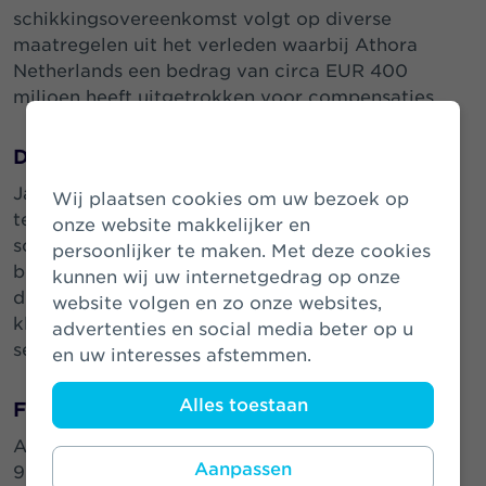
schikkingsovereenkomst volgt op diverse
maatregelen uit het verleden waarbij Athora
Netherlands een bedrag van circa EUR 400
miljoen heeft uitgetrokken voor compensaties.
Duidelijkheid en afsluiting
Jan de Pooter, CEO Athora Netherlands: “We zijn
Wij plaatsen cookies om uw bezoek op
tevreden dat we de definitieve
onze website makkelijker en
schikkingsovereenkomst met de
persoonlijker te maken. Met deze cookies
belangenorganisaties kunnen aankondigen. Door
kunnen wij uw internetgedrag op onze
dit akkoord creëren we duidelijkheid voor de
website volgen en zo onze websites,
klanten en kunnen we een langjarige issue in de
advertenties en social media beter op u
sector eindelijk afsluiten.”
en uw interesses afstemmen.
Alles toestaan
Financiële impact
Athora Netherlands zal een voorziening van EUR
Aanpassen
95 miljoen nemen in het boekjaar 2023 voor de