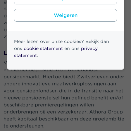
gekozen. Zwitserleven biedt onze deelnemers
namelijk een gegarandeerd pensioen met een
Weigeren
prachtige inflatievolgende indexatie. Daarnaast
zijn wij blij dat onze deelnemers pensioen kunnen
blijven opbouwen in de excedentregeling bij
Zwitserleven.”
Meer lezen over onze cookies? Bekijk dan
ons
cookie statement
en ons
privacy
Leidende positie
statement
.
Via Zwitserleven bouwt Athora Netherlands aan
een leidende positie in de Nederlandse
pensioenmarkt. Hiertoe biedt Zwitserleven onder
andere innovatieve maatwerkoplossingen aan
voor pensioenfondsen die in de transitie naar het
nieuwe pensioenstelsel hun defined benefit en/of
beschikbare premieregelingen willen
onderbrengen bij een verzekeraar. Athora Group
heeft kapitaal beschikbaar om deze groeiambitie
te ondersteunen.