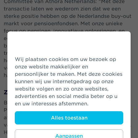
Committee van Athora Netherlands: “Met deze
transactie laten we wederom zien dat we een
sterke positie hebben op de Nederlandse buy-out
markt voor pensioenfondsen. Met onze unieke
focus op pensioen, innovatieve oplossingen, en
een sterke kapitaalspositie is Zwitserleven een
betrouwbare partner voor pensioenfondsen in de
transitie naar het nieuwe pensioenstelsel. Ik dank
Wij plaatsen cookies om uw bezoek op
het bestuur van het pensioenfonds voor hun
onze website makkelijker en
vertrouwen en ik heet onze nieuwe klanten van
persoonlijker te maken. Met deze cookies
harte welkom.”
kunnen wij uw internetgedrag op onze
website volgen en zo onze websites,
Zekerheid
advertenties en social media beter op u
Berry Debrauwer, voorzitter Pensioenfonds
en uw interesses afstemmen.
Pensura:“Wij hebben zorgvuldig alle opties
afgewogen en gekozen voor het onderbrengen
Alles toestaan
van onze pensioenregelingen bij een verzekeraar.
Hiermee heeft het pensioenfonds voor zekerheid
Aanpassen