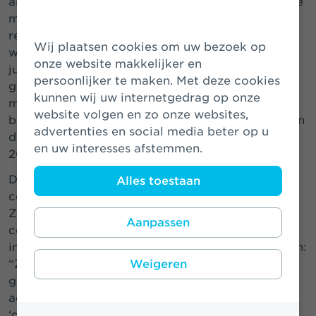
al recht op verlof. Maar stel dat het gezin uit twee
moeders bestaat, heeft de tweede moeder dan
recht op vaderschapsverlof? Als we het correct
Wij plaatsen cookies om uw bezoek op
willen zeggen, gaat het dus om de tweede
onze website makkelijker en
juridische ouder. En hoe is het ouderschapsverlof
persoonlijker te maken. Met deze cookies
geregeld bij een gezin van twee vaders als de
kunnen wij uw internetgedrag op onze
moeder alleen draagmoeder is? Dit zijn
website volgen en zo onze websites,
belangrijke punten die nu worden meegenomen in
advertenties en social media beter op u
de onderhandelingen voor een nieuwe cao voor
en uw interesses afstemmen.
2024.”
De Diversiteitscommissie werkt ook aan de
Alles toestaan
communicatie binnen Athora. Het merk
Zwitserleven is bijvoorbeeld bezig om een aantal
Aanpassen
communicatiemiddelen te vernieuwen en
inclusiever te maken dan nu het geval is. Derk Jan:
Weigeren
“Zo zijn we bezig om partners van een gelijk
geslacht beter te registreren in onze
administratieve systemen. En om bijvoorbeeld
‘geslacht X’ toe te voegen aan de administratie