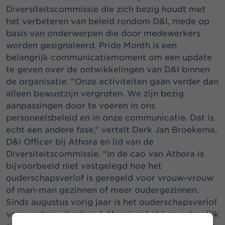
Diversiteitscommissie die zich bezig houdt met
het verbeteren van beleid rondom D&I, mede op
basis van onderwerpen die door medewerkers
worden gesignaleerd. Pride Month is een
belangrijk communicatiemoment om een update
te geven over de ontwikkelingen van D&I binnen
de organisatie. “Onze activiteiten gaan verder dan
alleen bewustzijn vergroten. We zijn bezig
aanpassingen door te voeren in ons
personeelsbeleid en in onze communicatie. Dat is
echt een andere fase,” vertelt Derk Jan Broekema,
D&I Officer bij Athora en lid van de
Diversiteitscommissie. “In de cao van Athora is
bijvoorbeeld niet vastgelegd hoe het
ouderschapsverlof is geregeld voor vrouw-vrouw
of man-man gezinnen of meer oudergezinnen.
Sinds augustus vorig jaar is het ouderschapsverlof
voor vaders uitgebreid. Moeders hebben natuurlijk