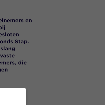
elnemers en
ij
esloten
fonds Stap
.
nslang
vast
e
emers
,
die
gen
rkoplossing