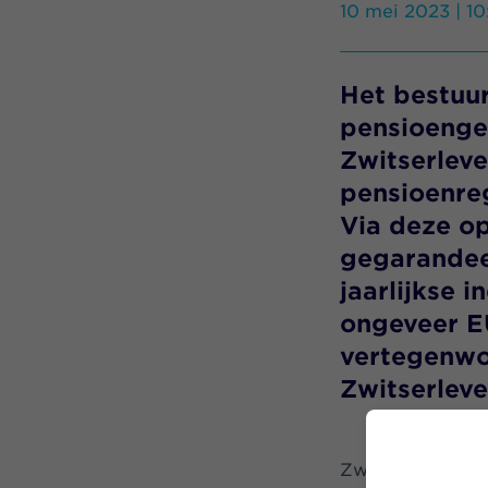
10 mei 2023 | 1
Het bestuu
pensioenge
Zwitserlev
pensioen
re
Via deze
o
gegar
andee
jaarlijkse i
ongeveer
E
vertegenw
Zwitserlev
Zwitserleven he