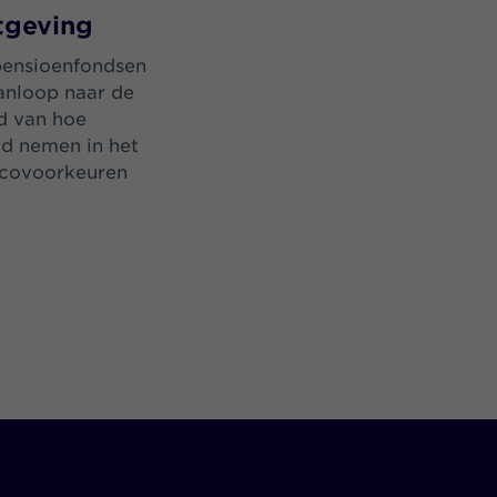
etgeving
pensioenfondsen
anloop naar de
d van hoe
id nemen in het
sicovoorkeuren