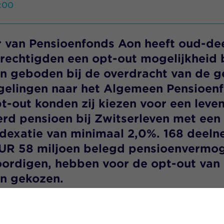
0:00
r van Pensioenfonds
Aon
heeft
oud-
de
rechtigden
een
opt
-out
mogelijkheid
b
en geboden
bij
de
overdracht van
de g
gelingen
naar
het
A
lgemeen
P
en
s
ioen
pt
-out
konden
zij
kiezen
voor een leve
rd pensioen bij Zwitserleven
met een 
ndexatie van
minimaal
2
,
0
%
.
1
68
deeln
UR
58
miljoen belegd pensioenvermo
oordigen
, hebben voor de
opt
-out
van
en gekozen
.
eft samen met het pensioenfondsbestuur een maatwe