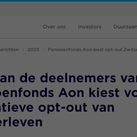
Over ons
Investors
Duurzaa
erichten
2023
Pensioenfonds Aon kiest opt-out Zwits
van de deelnemers va
oenfonds Aon kiest v
tieve opt-out van
erleven