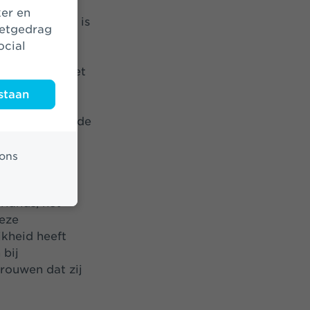
 binnen het
 In dit geval is
netgedrag
ocial
onds Stap en
nemers van het
et een vaste
staan
de mate van
ersterkt voor de
sitie.
ons
lands, het
deze
kheid heeft
 bij
trouwen dat zij