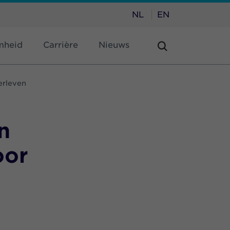
NL
EN
mheid
Carrière
Nieuws
erleven
n
oor