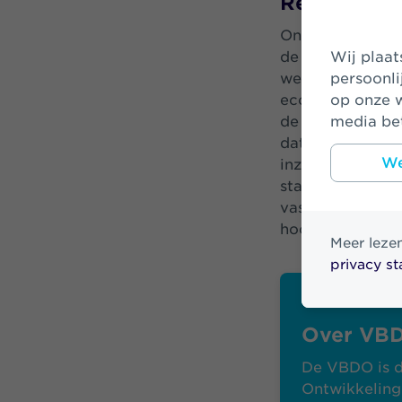
Real world
Ons duurzaam be
de reële econom
Wij plaatsen cookies om uw bezoek op onze website makkelijker en
we door te inve
persoonli
economische acti
op onze w
de transitie na
media bet
dat Athora Neth
We
inzichtelijk te
stappen gezet o
vastgesteld wel
hoog risico op 
Meer leze
privacy s
Over VB
De VBDO is d
Ontwikkeling