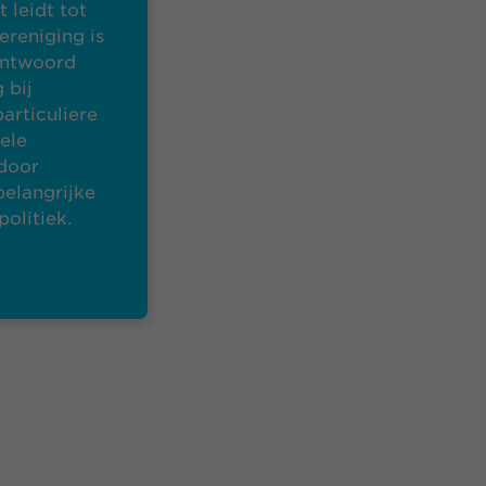
 leidt tot
ereniging is
antwoord
 bij
articuliere
ele
door
elangrijke
olitiek.