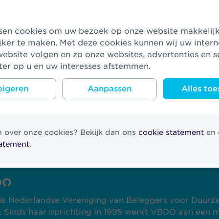
 impact
leggingsbeleid is gericht op het maken van een posi
ie en de echte wereld (het principe van real world i
steren in bedrijven (en overheden) die vandaag al du
jker te maken. Met deze cookies kunnen wij uw inter
viteiten ontplooien maar ook in bedrijven die belang
ebsite volgen en zo onze websites, advertenties en s
ar een duurzame samenleving en economie. De VBDO 
er op u en uw interesses afstemmen.
erlands goed op weg is om de real world impact van 
igeren
Aanpassen
Alles toe
 maken. Zo hebben we dit jaar met onze strategische p
p het gebied van geo spatial data. Daarbij kan, bijvo
ke bedrijven in onze portfolio aanwezig zijn in gebie
extreme droogte of gebieden met een kwetsbare biodiv
n over onze cookies? Bekijk dan ons
cookie statement
en 
tatement
.
DO
e Nederlandse Vereniging van Beleggers voor Duur
. Sinds haar oprichting in 1995 werkt VBDO aan een 