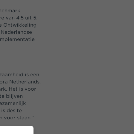
enchmark
e van 4,5 uit 5.
e Ontwikkeling
 Nederlandse
 implementatie
rzaamheid is een
ora Netherlands.
k. Het is voor
e blijven
gezamenlijk
is des te
n voor staan.”