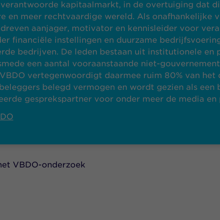
erantwoorde kapitaalmarkt, in de overtuiging dat dit
e en meer rechtvaardige wereld. Als onafhankelijke v
reven aanjager, motivator en kennisleider voor ver
r financiële instellingen en duurzame bedrijfsvoering
de bedrijven. De leden bestaan uit institutionele en p
lsmede een aantal vooraanstaande niet-gouvernement
. VBDO vertegenwoordigt daarmee ruim 80% van het 
beleggers belegd vermogen en wordt gezien als een b
eerde gesprekspartner voor onder meer de media en p
BDO
het VBDO-onderzoek