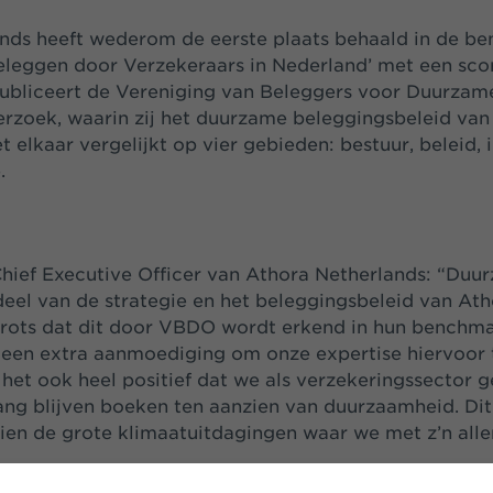
ands
heeft
wederom
de
eerste
plaats
behaald
in de b
leggen door Verzekeraars in Nederland
’
met een scor
publiceert de
Vereniging
van Beleggers voor Duurzam
erzoek
, waarin zij
het
duurzame beleggingsbeleid van
t elkaa
r vergelijkt
op vier ge
b
ieden: bestuur, beleid,
.
Chief Executive Officer van Athora Netherlands: “Duu
deel van de strategie en het beleggingsbeleid van Ath
trots dat dit door VBDO wordt erkend in hun benchmar
 een extra aanmoediging om onze expertise hiervoor t
d het ook heel positief dat we als verzekeringssector 
ng blijven boeken ten aanzien van duurzaamheid. Dit 
ien de grote klimaatuitdagingen waar we met z’n alle