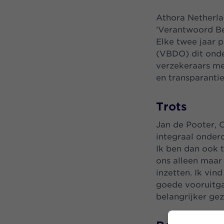
Athora
Netherl
‘Verantwoord Be
Elke twee jaar 
(VBDO)
dit ond
verzekeraars
me
en transparantie
Trots
Jan de Pooter, 
integraal onder
Ik ben dan ook 
ons alleen maar
inzetten. Ik vin
goede vooruitga
belangrijker gez