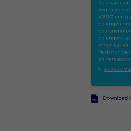
duurzame en v
een gezonder
VBDO een ged
beleggen onde
beursgenoteer
beleggers, a
organisaties
Nederlandse 
en gerespect
Bezoek V
Download 