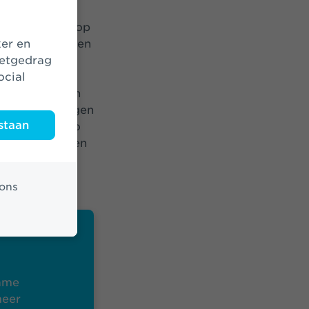
tieve impact op
mpact). Dat doen
urzame
netgedrag
rijk zijn voor
ocial
ziet bovendien
zijn beleggingen
staan
artner Cardano
orbeeld, worden
den met een
ersiteit.
ons
zame
meer