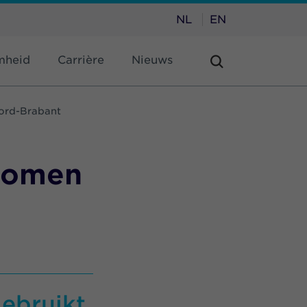
NL
EN
mheid
Carrière
Nieuws
oord-Brabant
 bomen
gebruikt