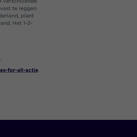
 verschillende
vast te leggen.
erland, plant
and. Het 1-2-
:
s-for-all-actie