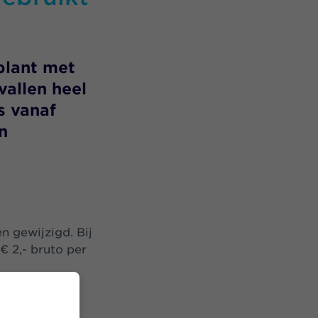
plant met
vallen heel
s vanaf
n
en gewijzigd. Bij
 2,- bruto per
betalen.
chikbaar is