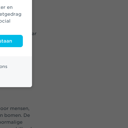
netgedrag
ocial
l gaat het bij
 maar bij elkaar
ezocht om dit
staan
uurzame
l. Samen met
ne Woud. Het
ons
bant waar je
ragen aan een
voor mensen,
 in bomen. De
oormalige