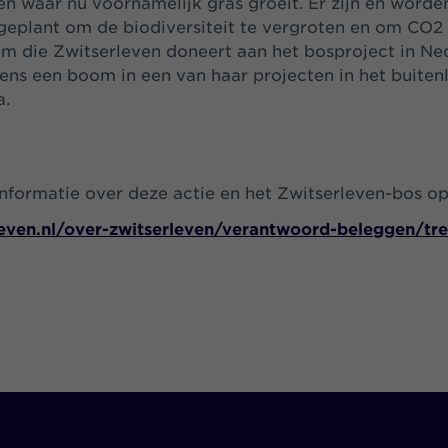
 waar nu voornamelijk gras groeit. Er zijn en worden
eplant om de biodiversiteit te vergroten en om CO2 
m die Zwitserleven doneert aan het bosproject in Ned
vens een boom in een van haar projecten in het buitenl
a.
informatie over deze actie en het Zwitserleven-bos op
ven.nl/over-zwitserleven/verantwoord-beleggen/tree