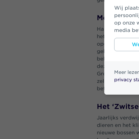
Wij plaatsen cookies om uw bezoek op onze website makkelijker en
persoonli
Mooiere we
op onze w
Hans Visser, gen
media bet
het laten verval
opgeteld is dit
We
geld zo effecti
beleggingsbeleid
deze stichting
Meer leze
Groene Woud is 
privacy s
zelf het Zwitser
betere, mooiere 
Het ‘Zwitse
Jaarlijks verdw
dieren en het kl
nieuwe bossen 