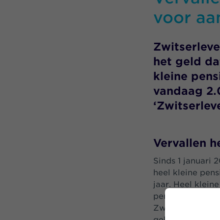
voor aa
Zwitserlev
het geld da
kleine pens
vandaag 2.
‘Zwitserlev
Vervallen h
Sinds 1 januari 
heel kleine pen
jaar. Heel klein
pensioenuitvoer
Zwitserleven he
gekomen te geb