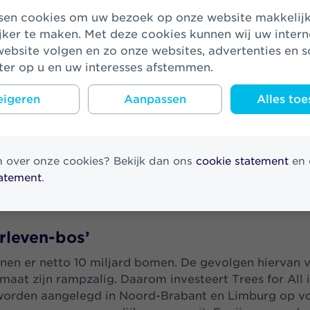
jker te maken. Met deze cookies kunnen wij uw inter
reld
ebsite volgen en zo onze websites, advertenties en s
eral manager Pensioenen bij Zwitserleven: “Individuee
er op u en uw interesses afstemmen.
len van de kleine pensioenen om erg kleine bedragen,
 toch een aanzienlijk bedrag. Wij hebben een manier g
igeren
Aanpassen
Alles toe
ef mogelijk te besteden, rekening houdend met ons d
. Zo zijn we uiteindelijk uitgekomen bij Trees for Al
 hebben we vandaag 2.000 bomen geplant in Het Groe
n over onze cookies? Bekijk dan ons
cookie statement
en 
een prachtig natuurgebied in het hart van Noord-Bra
tatement
.
leven Gevoel kunt ervaren. Met dit bos willen we bijd
wereld. Voor nu en later.”
rleven-bos’
ijnen er netto 10 miljard bomen. De gevolgen hiervan 
imaat zijn rampzalig. Daarom investeert Trees for All
worden aangelegd in Noord-Brabant en Limburg op v