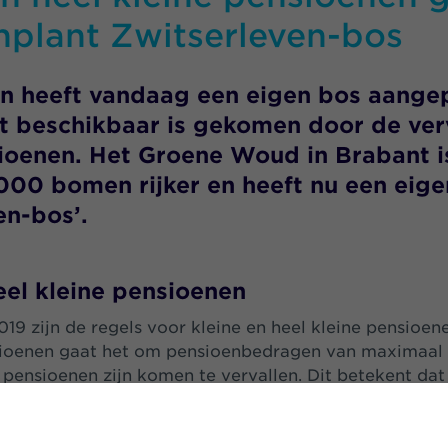
nplant Zwitserleven-bos
en heeft vandaag een eigen bos aange
t beschikbaar is gekomen door de ver
ioenen. Het Groene Woud in Brabant i
000 bomen rijker en heeft nu een eige
en-bos’.
eel kleine pensioenen
2019 zijn de regels voor kleine en heel kleine pensioen
sioenen gaat het om pensioenbedragen van maximaal €
e pensioenen zijn komen te vervallen. Dit betekent dat
ders deze pensioenbedragen niet meer hoeven uit te 
eft ervoor gekozen om de € 15.000,- die hierdoor bes
ruiken voor het aanplanten van bomen.