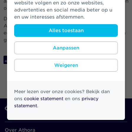
aandeelhouder een nog sterkere speler zal worden
website volgen en zo onze websites,
op de Nederlandse verzekeringsmarkt.”
advertenties en social media beter op u
en uw interesses afstemmen.
De afronding van de acquisitie van VIVAT door
Athora zal naar verwachting plaatsvinden in het
Alles toestaan
eerste kwartaal van 2020, onder voorbehoud van
goedkeuring door DNB.
Aanpassen
Download PDF
Weigeren
Meer lezen over onze cookies? Bekijk dan
ons
cookie statement
en ons
privacy
statement
.
Over Athora