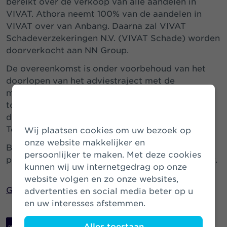
bereikt over de verkoop van alle aandelen in
VIVAT. Athora neemt 100% van de aandelen in
VIVAT over van Anbang. Daarna zal VIVAT
Schadeverzekeringen N.V. (VIVAT Schade) worden
doorverkocht aan NN Group.
De overeenkomst is onder voorbehoud van het
doorlopen van het adviestraject met de
medezeggenschap en goedkeuring van
toezichthouders. De overname wordt gesteund
door de Raad van Bestuur en de Raad van
Toezicht van VIVAT.
Wij plaatsen cookies om uw bezoek op
onze website makkelijker en
Bekijk voor meer informatie de gecombineerde
persoonlijker te maken. Met deze cookies
persberichten van Athora en NN Group hieronder.
kunnen wij uw internetgedrag op onze
website volgen en zo onze websites,
Gecombineerd persbericht Athora / NN Group
advertenties en social media beter op u
en uw interesses afstemmen.
Persbericht VIVAT
Alles toestaan