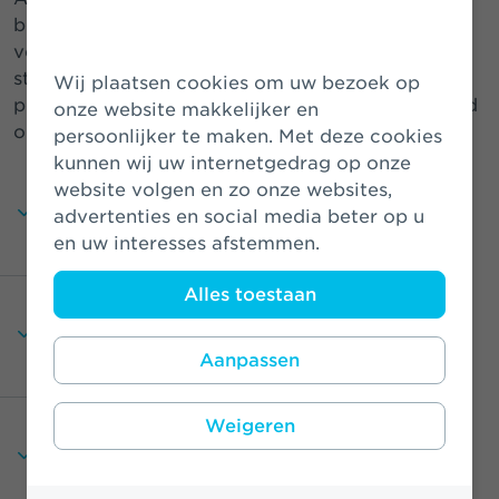
behalen van duurzame en maatschappelijk
verantwoorde investeringsdoelen. Dankzij deze
sterke samenwerking zetten wij ons in voor een
Wij plaatsen cookies om uw bezoek op
positieve impact op de samenleving en de wereld
onze website makkelijker en
om ons heen.
persoonlijker te maken. Met deze cookies
kunnen wij uw internetgedrag op onze
website volgen en zo onze websites,
advertenties en social media beter op u
Beleggingsbeleid
en uw interesses afstemmen.
Alles toestaan
Athora Netherlands Duurzaam
Beleid
Beleggingsbeleid
Aanpassen
Athora Netherlands Fundamentele
Beleggingsprincipes
Weigeren
Acceptatiebeleid
Athora Netherlands Stewardship
Rapportages
Beleid
Belastingbeleid