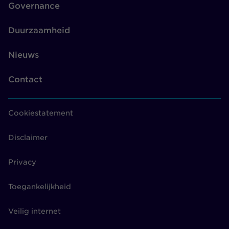
Governance
Kwartaalrapportage Duurzaam
beleggen, kwartaal 3, 2024
Duurzaamheid
Kwartaalrapportage Duurzaam
Nieuws
beleggen, kwartaal 2, 2024
Kwartaalrapportage Duurzaam
Contact
beleggen, kwartaal 1, 2024
Kwartaalrapportage Duurzaam
Cookiestatement
beleggen, kwartaal 4, 2023
Kwartaalrapportage Duurzaam
Disclaimer
beleggen, kwartaal 3, 2023
Privacy
Kwartaalrapportage Duurzaam
beleggen, kwartaal 2, 2023
Toegankelijkheid
Kwartaalrapportage Duurzaam
beleggen, kwartaal 1, 2023
Veilig internet
Engagement & Uitsluitingen